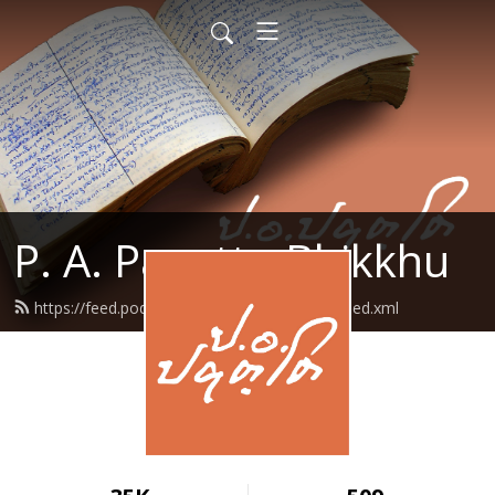
P. A. Payutto Bhikkhu
https://feed.podbean.com/papayutto2021/feed.xml