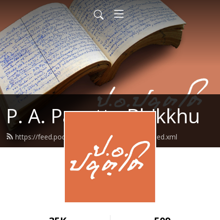
P. A. Payutto Bhikkhu
https://feed.podbean.com/papayutto2021/feed.xml