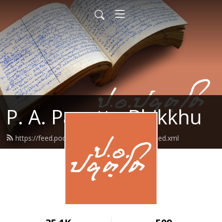
P. A. Payutto Bhikkhu
https://feed.podbean.com/papayutto2021/feed.xml