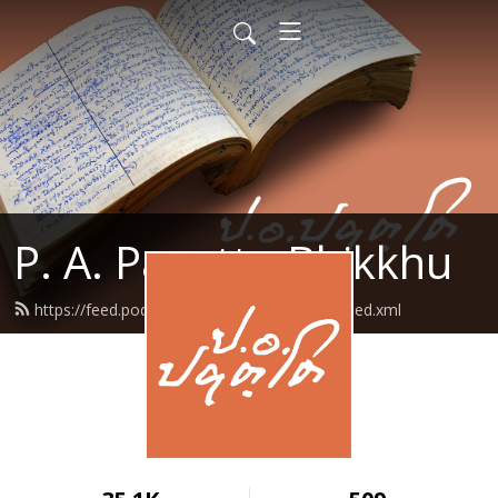
P. A. Payutto Bhikkhu
https://feed.podbean.com/papayutto2021/feed.xml